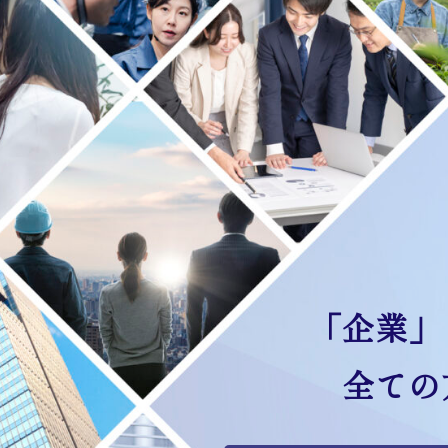
「企業」
全ての