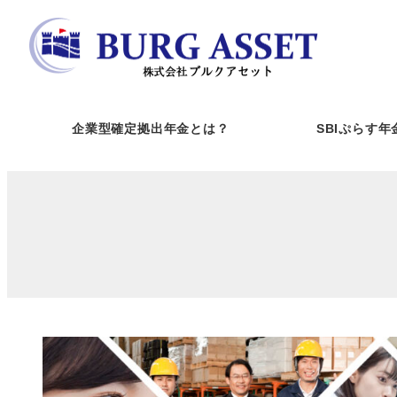
メ
イ
ン
コ
ン
企業型確定拠出年金とは？
SBIぷらす年
テ
ン
ツ
へ
移
動