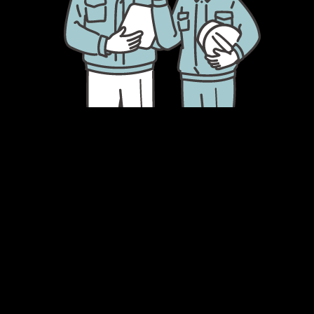
メ
イ
ン
コ
ン
テ
ン
ツ
へ
移
動